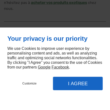
n’hésitez pas à
acheter vos produits exotiques
chez
nous.
Passez vos commandes de produits exotiques dans
notre épicerie à Puteaux. Contactez DIVO EXOTIQUE.
Your privacy is our priority
We use Cookies to improve user experience by
personalising content and ads, as well as analyzing
traffic and optimizing social networks functionalities.
By clicking "I Agree" you consent to the use of Cookies
from our partners
Google
Facebook
.
I AGREE
Customize
Appelez-nous
Menu
Contact
Plan
Accueil