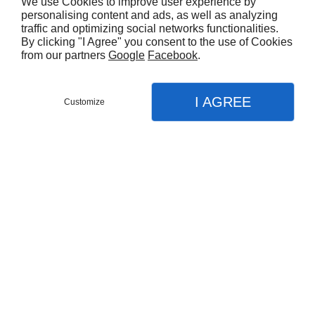
exotiques. Contactez l’épicerie DIVO EXOTIQUE à
We use Cookies to improve user experience by
Puteaux.
personalising content and ads, as well as analyzing
traffic and optimizing social networks functionalities.
By clicking "I Agree" you consent to the use of Cookies
from our partners
Google
Facebook
.
I AGREE
Customize
Appelez-nous
Menu
Contact
Plan
Accueil
Nos partenaires
Nos prestations
Produits exotique
Produits du monde
DIVO EXOTIQUE
Épices