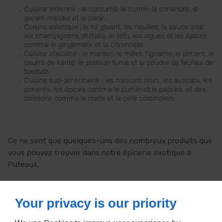
Cuisine indienne : le curcuma, le cumin, la coriandre, le
garam masala et le panir.
Cuisine asiatique : le riz gluant, les nouilles, la sauce soja,
les champignons shiitake, le tofu, les algues et les épices
comme le gingembre et la citronnelle.
Cuisine africaine : le manioc, le millet, l'igname, le piment, le
beurre de karité, le poisson fumé et la poudre de feuilles de
baobab.
Cuisine sud-américaine : les haricots noirs, les avocats, les
piments, les épices comme le cumin et le paprika, et des
boissons comme le mate et le café colombien.
Ce ne sont que quelques-uns des nombreux produits que
vous pouvez trouver dans notre épicerie exotique à
Puteaux.
Your privacy is our priority
Passez dés à présents vos commandes de produits