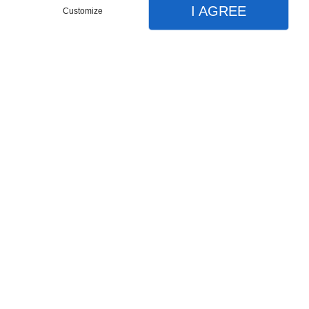
I AGREE
Customize
Appelez-nous
Menu
Contact
Plan
Accueil
Nos partenaires
Nos prestations
Produits exotique
Produits du monde
Épices
Cosmétique
Fruits et légumes
Avis