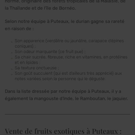
norme, originaire des forêts tropicales de la Malaisie, de
la Thaïlande et de l'île de Bornéo.
Selon notre équipe à Puteaux, le durian gagne sa rareté
en raison de :
Son apparence (verdâtre ou jaunâtre, carapace d’épines
coniques) ;
Son odeur marquante (ce fruit pue) ;
Sa chair sucrée, fibreuse, riche en vitamines, en protéines
et en lipides ;
Sa texture onctueuse ;
Son goût succulent (qui est d’ailleurs très apprécié) aux
notes variées selon la personne qui le déguste.
Dans la liste dressée par notre équipe à Puteaux, il y a
également la mangouste d’Inde, le Ramboutan, le jaquier.
Vente de fruits exotiques à Puteaux :