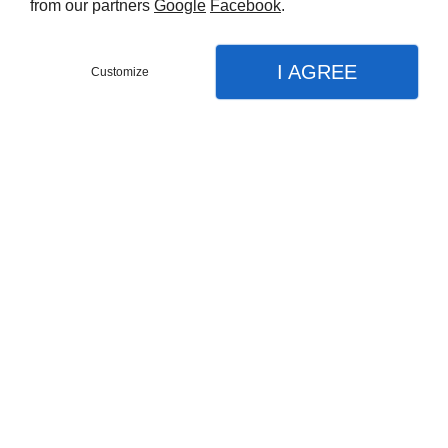
from our partners
Google
Facebook
.
I AGREE
Customize
Appelez-nous
Menu
Contact
Plan
Accueil
Nos partenaires
Nos prestations
Produits exotique
Produits du monde
DIVO EXOTIQUE
Épices
31 Rue Godefroy
92800
PUTEAUX
Cosmétique
09 74 56 92 22